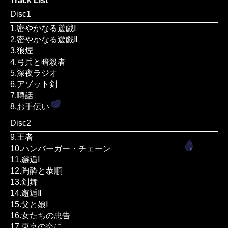
Track List
Disc1
1.密やかなる遊戯Ⅰ
2.密やかなる遊戯Ⅱ
3.狼煙
4.弓兵と暗殺者
5.深夜ラジオ
6.アゾット剣
7.噂話
8.お手伝い
Disc2
9.王者
10.ハンバーガー・チェーン
11.邂逅Ⅰ
12.陶酔と恭順
13.剣舞
14.邂逅Ⅱ
15.父と娘Ⅰ
16.女たちの忠告
17.東京の空に