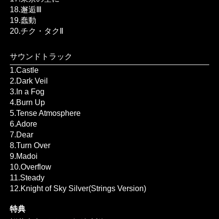
18.邂逅Ⅲ
19.蠢動
20.チク・タクⅡ
サウンドトラック
1.Castle
2.Dark Veil
3.In a Fog
4.Burn Up
5.Tense Atmosphere
6.Adore
7.Dear
8.Turn Over
9.Madoi
10.Overflow
11.Steady
12.Knight of Sky Silver(Strings Version)
特典