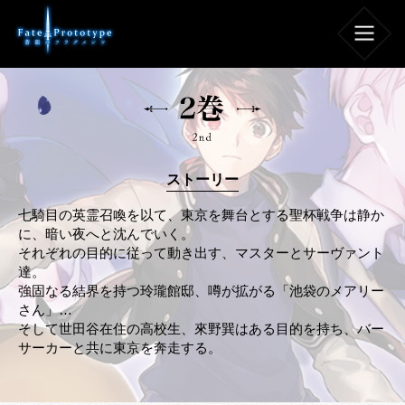
スト
ー
リ
ー
七騎目の英霊召喚を以て、東京を舞台とする聖杯戦争は静か
に、暗い夜へと沈んでいく。
それぞれの目的に従って動き出す、マスターとサーヴァント
達。
強固なる結界を持つ玲瓏館邸、噂が拡がる「池袋のメアリー
さん」…
そして世田谷在住の高校生、來野巽はある目的を持ち、バー
サーカーと共に東京を奔走する。