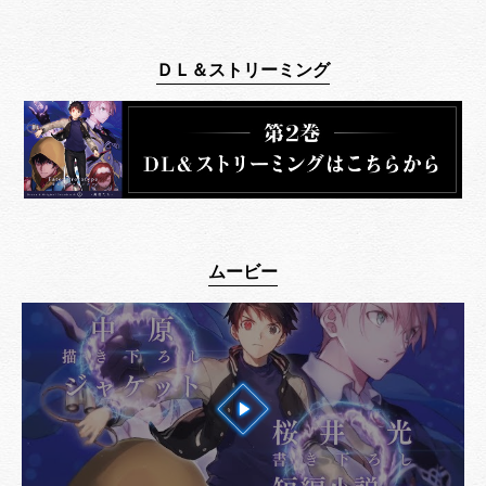
ＤＬ＆ストリ
ー
ミング
ム
ー
ビ
ー