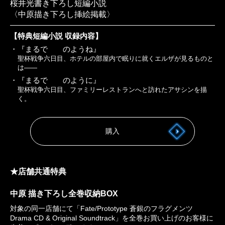
桜井光書き下ろし短編小説
〈中原描き下ろし挿絵掲載〉
【特典短編小説 収録内容】
・『まるで のようね』
聖杯戦争六日目、ホテルの部屋内で眠りに就くエルザが見るものと
は
――
・『まるで のように』
聖杯戦争六日目、ファミリーレストランへと訪れたアサシンを描
く。
購入
★店舗共通特典
中原 描き下ろし全巻収納BOX
対象の同一店舗にて「Fate/Prototype 蒼銀のフラグメンツ
Drama CD & Original Soundtrack」を全巻お買い上げのお客様に